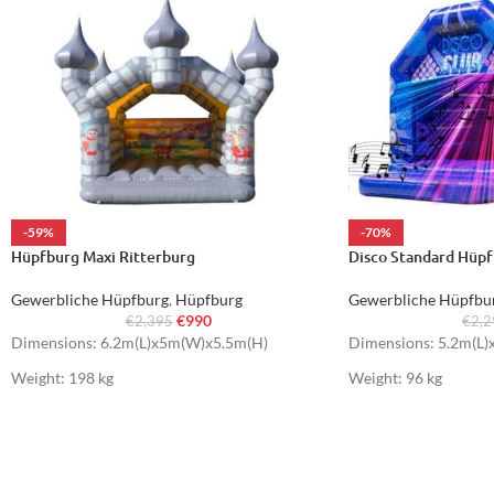
-59%
-70%
Hüpfburg Maxi Ritterburg
Disco Standard Hüp
Gewerbliche Hüpfburg
,
Hüpfburg
Gewerbliche Hüpfbu
€
990
€
2,395
€
2,
Dimensions: 6.2m(L)x5m(W)x5.5m(H)
Dimensions: 5.2m(L
Weight: 198 kg
Weight: 96 kg