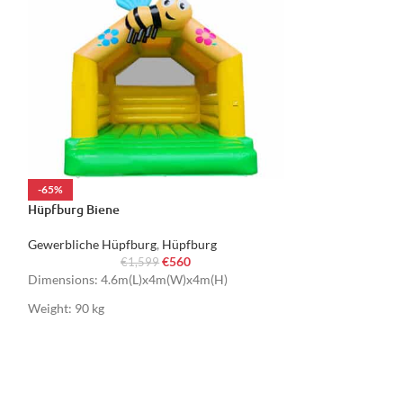
-65%
-63%
Hüpfburg Biene
Hüpfburg Pastell
Gewerbliche Hüpfburg
,
Hüpfburg
Gewerbliche Hüp
€
560
€
1,599
€
Dimensions: 4.6m(L)x4m(W)x4m(H)
Dimensions: 4.2
Weight: 90 kg
Weight: 70 kg