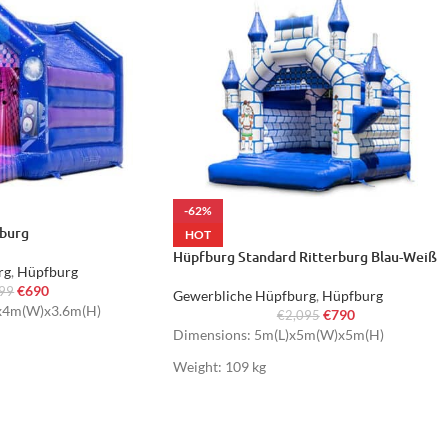
-62%
fburg
HOT
Hüpfburg Standard Ritterburg Blau-Weiß
rg
,
Hüpfburg
€
690
299
Gewerbliche Hüpfburg
,
Hüpfburg
)x4m(W)x3.6m(H)
€
790
€
2,095
Dimensions: 5m(L)x5m(W)x5m(H)
Weight: 109 kg