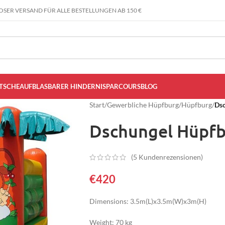
SER VERSAND FÜR ALLE BESTELLUNGEN AB 150 €
TSCHE
AUFBLASBARER HINDERNISPARCOURS
BLOG
Start
/
Gewerbliche Hüpfburg
/
Hüpfburg
/
Ds
Dschungel Hüpf
(
5
Kundenrezensionen)
€
420
Dimensions: 3.5m(L)x3.5m(W)x3m(H)
Weight: 70 kg