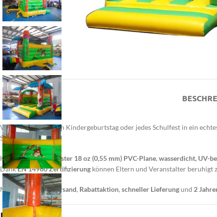
BESCHRE
Verwandeln Sie jeden Kindergeburtstag oder jedes Schulfest in ein echt
Stunden.
Hergestellt aus
robuster 18 oz (0,55 mm) PVC-Plane
,
wasserdicht, UV-
Dank
EN 14960 Zertifizierung
können Eltern und Veranstalter beruhigt 
Mit
kostenlosem Versand
,
Rabattaktion
,
schneller Lieferung
und
2 Jahre
Highlights