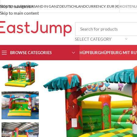
Skip to navigation
KOSTENLOSER VERSAND IN GANZ DEUTSCHLAND
CURRENCY: EUR (€)
KOSTENLO
Skip to main content
SELECT CATEGORY
BROWSE CATEGORIES
HÜPFBURG
HÜPFBURG MIT RU