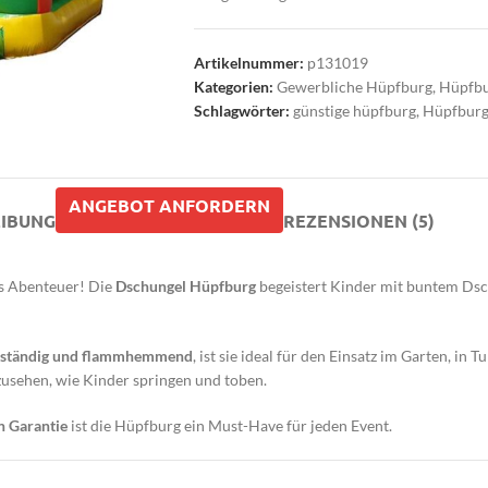
Artikelnummer:
p131019
Kategorien:
Gewerbliche Hüpfburg
,
Hüpfb
Schlagwörter:
günstige hüpfburg
,
Hüpfburg
ANGEBOT ANFORDERN
IBUNG
REZENSIONEN (5)
es Abenteuer! Die
Dschungel Hüpfburg
begeistert Kinder mit buntem Dsc
beständig und flammhemmend
, ist sie ideal für den Einsatz im Garten, in
zusehen, wie Kinder springen und toben.
n Garantie
ist die Hüpfburg ein Must-Have für jeden Event.