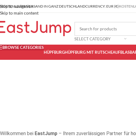
Skip to navigation
KOSTENLOSER VERSAND IN GANZ DEUTSCHLAND
CURRENCY: EUR (€)
KOSTENLO
Skip to main content
SELECT CATEGORY
BROWSE CATEGORIES
HÜPFBURG
HÜPFBURG MIT RUTSCHE
AUFBLASBA
Willkommen bei
EastJump
– Ihrem zuverlässigen Partner für h