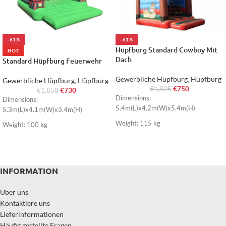
-61%
-61%
Hüpfburg Standard Cowboy Mit
HOT
Dach
Standard Hüpfburg Feuerwehr
Gewerbliche Hüpfburg
,
Hüpfburg
Gewerbliche Hüpfburg
,
Hüpfburg
€
750
€
1,925
€
730
€
1,850
Dimensions:
Dimensions:
5.4m(L)x4.2m(W)x5.4m(H)
5.3m(L)x4.1m(W)x3.4m(H)
Weight: 115 kg
Weight: 100 kg
INFORMATION
Über uns
Kontaktiere uns
Lieferinformationen
Häufig gestellte Fragen