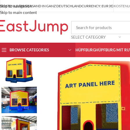
Skip to navigation
KOSTENLOSER VERSAND IN GANZ DEUTSCHLAND
CURRENCY: EUR (€)
KOSTENLO
Skip to main content
SELECT CATEGORY
BROWSE CATEGORIES
HÜPFBURG
HÜPFBURG MIT RU