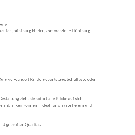
burg
kaufen
,
hüpfburg kinder
,
kommerzielle Hüpfburg
 Burg verwandelt Kindergeburtstage, Schulfeste oder
staltung zieht sie sofort alle Blicke auf sich.
ve anbringen können – ideal für private Feiern und
und geprüfter Qualität.