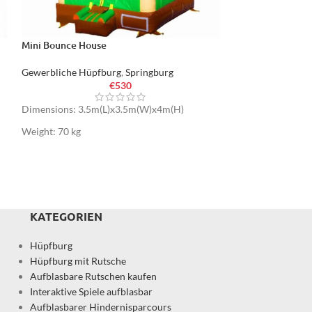
Mini Bounce House
Jumper
Gewerbliche Hüpfburg
,
Springburg
Gewerbliche Hüp
€
530
Dimensions: 3.5m(L)x3.5m(W)x4m(H)
Dimensions: 4.5m
Weight: 70 kg
Weight: 102 kg
KATEGORIEN
Hüpfburg
Hüpfburg mit Rutsche
Aufblasbare Rutschen kaufen
Interaktive Spiele aufblasbar
Aufblasbarer Hindernisparcours