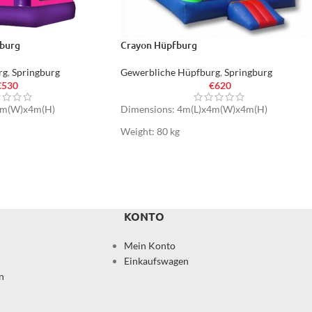
burg
Crayon Hüpfburg
rg
,
Springburg
Gewerbliche Hüpfburg
,
Springburg
€
530
€
620
4m(W)x4m(H)
Dimensions: 4m(L)x4m(W)x4m(H)
Weight: 80 kg
KONTO
Mein Konto
Einkaufswagen
n