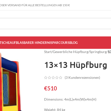
SER VERSAND FÜR ALLE BESTELLUNGEN AB 150 €
TSCHE
AUFBLASBARER HINDERNISPARCOURS
BLOG
Start
/
Gewerbliche Hüpfburg
/
Springburg
/
1
13×13 Hüpfburg
(
3
Kundenrezensionen)
€
510
Dimensions: 4m(L)x4m(W)x4m(H)
Weight: 84 kg