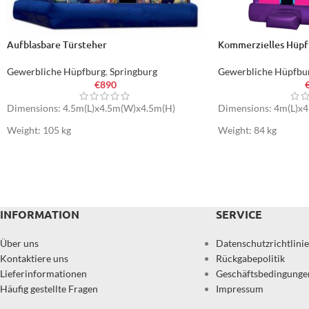
Aufblasbare Türsteher
Kommerzielles Hüpf
Gewerbliche Hüpfburg
,
Springburg
Gewerbliche Hüpfbu
€
890
Dimensions: 4.5m(L)x4.5m(W)x4.5m(H)
Dimensions: 4m(L)x
Weight: 105 kg
Weight: 84 kg
INFORMATION
SERVICE
Über uns
Datenschutzrichtlinie
Kontaktiere uns
Rückgabepolitik
Lieferinformationen
Geschäftsbedingunge
Häufig gestellte Fragen
Impressum