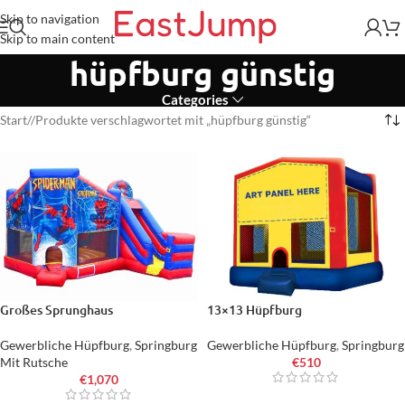
Skip to navigation
Skip to main content
hüpfburg günstig
Categories
Start
/
Produkte verschlagwortet mit „hüpfburg günstig“
Großes Sprunghaus
13×13 Hüpfburg
Gewerbliche Hüpfburg
,
Springburg
Gewerbliche Hüpfburg
,
Springburg
Mit Rutsche
€
510
€
1,070