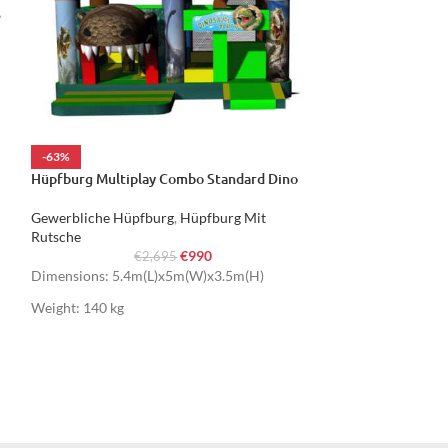
-63%
-65%
Hüpfburg Multiplay Combo Standard Dino
Hüpfburg Multipl
Gewerbliche Hüpfburg
,
Hüpfburg Mit
Gewerbliche Hüp
Rutsche
Rutsche
€
990
€
2,695
€
Dimensions: 5.4m(L)x5m(W)x3.5m(H)
Dimensions: 4.7
Weight: 140 kg
Weight: 120 kg