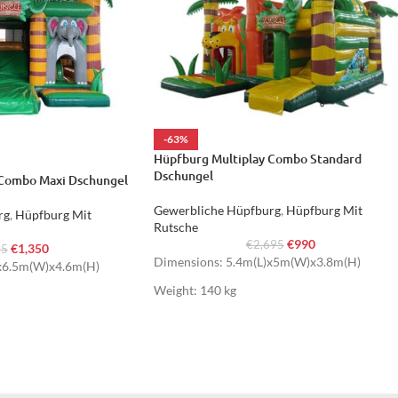
-63%
Hüpfburg Multiplay Combo Standard
Dschungel
 Combo Maxi Dschungel
Gewerbliche Hüpfburg
,
Hüpfburg Mit
rg
,
Hüpfburg Mit
Rutsche
€
990
€
2,695
€
1,350
95
Dimensions: 5.4m(L)x5m(W)x3.8m(H)
x6.5m(W)x4.6m(H)
Weight: 140 kg