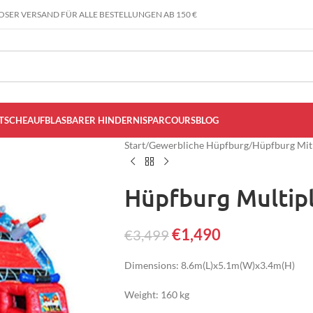
SER VERSAND FÜR ALLE BESTELLUNGEN AB 150 €
TSCHE
AUFBLASBARER HINDERNISPARCOURS
BLOG
Start
/
Gewerbliche Hüpfburg
/
Hüpfburg Mit
Hüpfburg Multip
€
1,490
€
3,499
Dimensions: 8.6m(L)x5.1m(W)x3.4m(H)
Weight: 160 kg