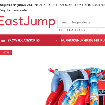
Skip to navigation
KOSTENLOSER VERSAND IN GANZ DEUTSCHLAND
CURRENCY: EUR (€)
KOSTENLO
Skip to main content
SELECT CATEGORY
BROWSE CATEGORIES
HÜPFBURG
HÜPFBURG MIT RU
-57%