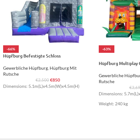
-66%
-63%
Hüpfburg Befestigte Schloss
HOT
Hüpfburg Multiplay
Gewerbliche Hüpfburg
,
Hüpfburg Mit
Rutsche
Gewerbliche Hüpfbu
€
850
€
2,500
Rutsche
Dimensions: 5.1m(L)x4.5m(W)x4.5m(H)
€
3,6
Dimensions: 5.7m(L)
Weight: 240 kg