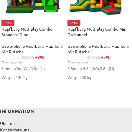
-63%
-61%
Hüpfburg Multiplay Combo
Hüpfburg Multiplay Combo Mini
Standard Dino
Dschungel
Gewerbliche Hüpfburg
,
Hüpfburg
Gewerbliche Hüpfburg
,
Hüpfburg
Mit Rutsche
Mit Rutsche
€
990
€
590
€
2,695
€
1,495
Dimensions:
Dimensions:
5.4m(L)x5m(W)x3.5m(H)
3.5m(L)x4.7m(W)x3.6m(H)
Weight: 140 kg
Weight: 80 kg
INFORMATION
Über uns
Kontaktiere uns