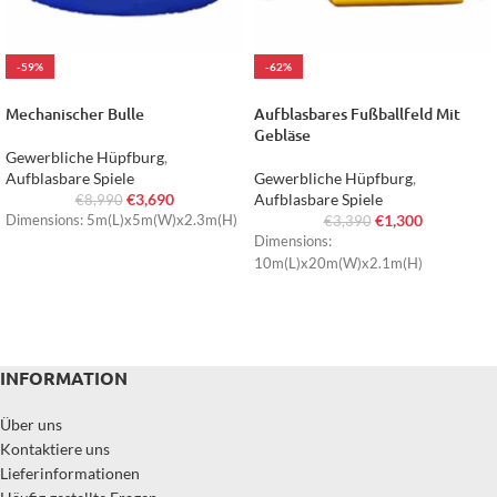
-59%
-62%
HOT
HOT
Mechanischer Bulle
Aufblasbares Fußballfeld Mit
Gebläse
Gewerbliche Hüpfburg
,
Aufblasbare Spiele
Gewerbliche Hüpfburg
,
€
3,690
Aufblasbare Spiele
€
8,990
€
1,300
Dimensions: 5m(L)x5m(W)x2.3m(H)
€
3,390
Dimensions:
10m(L)x20m(W)x2.1m(H)
INFORMATION
Über uns
Kontaktiere uns
Lieferinformationen