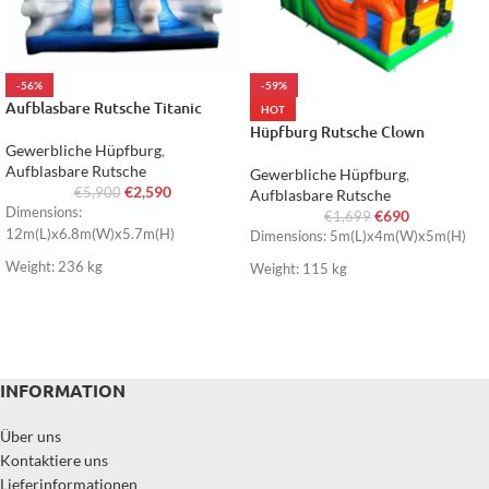
-56%
-59%
Aufblasbare Rutsche Titanic
HOT
Hüpfburg Rutsche Clown
Gewerbliche Hüpfburg
,
Aufblasbare Rutsche
Gewerbliche Hüpfburg
,
€
2,590
€
5,900
Aufblasbare Rutsche
Dimensions:
€
690
€
1,699
12m(L)x6.8m(W)x5.7m(H)
Dimensions: 5m(L)x4m(W)x5m(H)
Weight: 236 kg
Weight: 115 kg
INFORMATION
Über uns
Kontaktiere uns
Lieferinformationen