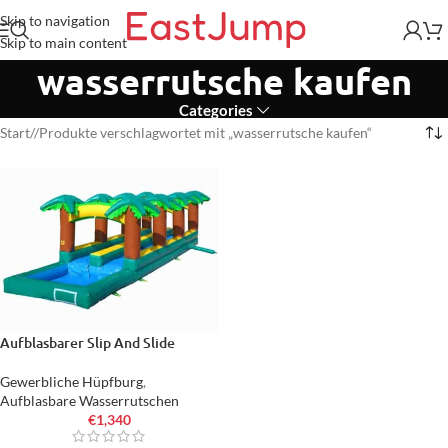
Skip to navigation
Skip to main content
wasserrutsche kaufen
Categories
Start
/
Produkte verschlagwortet mit „wasserrutsche kaufen“
Aufblasbarer Slip And Slide
Gewerbliche Hüpfburg
,
Aufblasbare Wasserrutschen
€
1,340