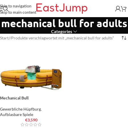
Skip to navigation
Skip to main content
mechanical bull for adults
Categories
Start
/
Produkte verschlagwortet mit „mechanical bull for adults“
Mechanical Bull
Gewerbliche Hüpfburg
,
Aufblasbare Spiele
€
3,590