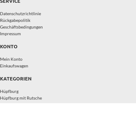
SERVICE
Datenschutzrichtlinie
Rückgabepolitik
Geschäftsbedingungen
Impressum
KONTO
Mein Konto
Einkaufswagen
KATEGORIEN
Hüpfburg
Hüpfburg mit Rutsche
Aufblasbare Rutschen kaufen
Interaktive Spiele aufblasbar
Aufblasbarer Hindernisparcours
Copyright © 2026,
EastJump
, All Rights Reserved