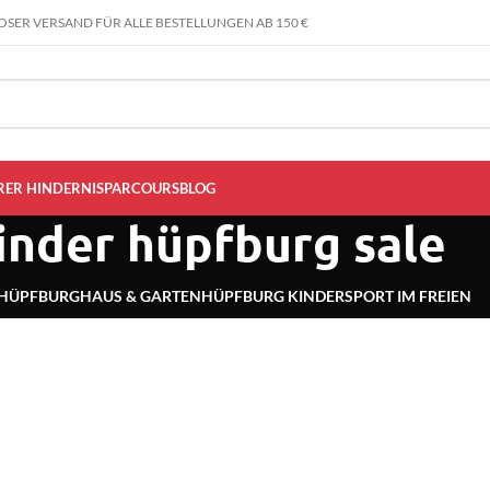
SER VERSAND FÜR ALLE BESTELLUNGEN AB 150 €
RER HINDERNISPARCOURS
BLOG
inder hüpfburg sale
 HÜPFBURG
HAUS & GARTEN
HÜPFBURG KINDER
SPORT IM FREIEN