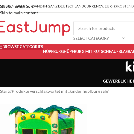
Skip to navigation
KOSTENLOSER VERSAND IN GANZ DEUTSCHLAND
CURRENCY: EUR (€)
KOSTENLO
Skip to main content
SELECT CATEGORY
BROWSE CATEGORIES
HÜPFBURG
HÜPFBURG MIT RUTSCHE
AUFBLASBA
k
GEWERBLICHE
Start
/
Produkte verschlagwortet mit „kinder hüpfburg sale“