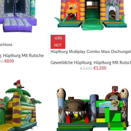
-63%
Schloss
HOT
Hüpfburg Multiplay Combo Maxi Dschungel
g
,
Hüpfburg Mit Rutsche
€
850
00
Gewerbliche Hüpfburg
,
Hüpfburg Mit Rutsc
€
1,350
€
3,695