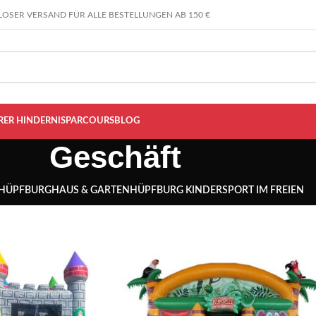
OSER VERSAND FÜR ALLE BESTELLUNGEN AB 150 €
RER HINDERNISPARCOURS
BLOG
Geschäft
 HÜPFBURG
HAUS & GARTEN
HÜPFBURG KINDER
SPORT IM FREIEN