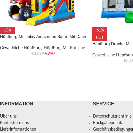
-68%
-61%
Hüpfburg Multiplay Amazonas Safari Mit Dach
HOT
Hüpfburg Drache Mit
Gewerbliche Hüpfburg
,
Hüpfburg Mit Rutsche
€
990
€
3,099
Gewerbliche Hüpfbur
€
2,1
INFORMATION
SERVICE
Über uns
Datenschutzrichtlinie
Kontaktiere uns
Rückgabepolitik
Lieferinformationen
Geschäftsbedingunge