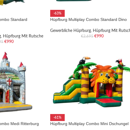
-63%
Combo Standard
Hüpfburg Multiplay Combo Standard Dino
Gewerbliche Hüpfburg
,
Hüpfburg Mit Rutsc
g
,
Hüpfburg Mit Rutsche
€
990
€
2,695
€
990
95
-61%
ombo Medi Ritterburg
Hüpfburg Multiplay Combo Mini Dschungel