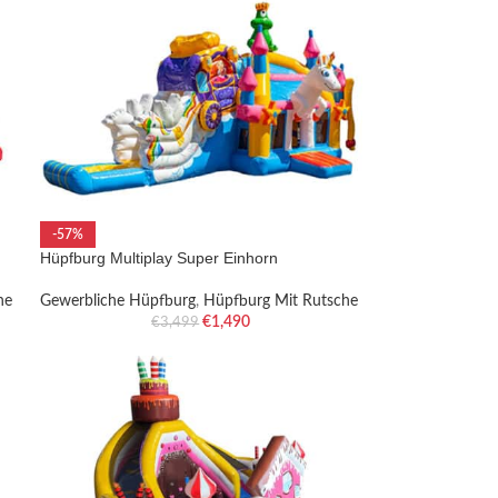
-57%
Hüpfburg Multiplay Super Einhorn
he
Gewerbliche Hüpfburg
,
Hüpfburg Mit Rutsche
€
1,490
€
3,499