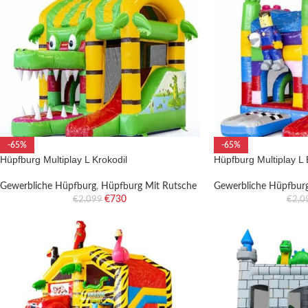
-65%
-65%
Hüpfburg Multiplay L Krokodil
Hüpfburg Multiplay L
Gewerbliche Hüpfburg
,
Hüpfburg Mit Rutsche
Gewerbliche Hüpfbur
€
730
€
2,099
€
2,0