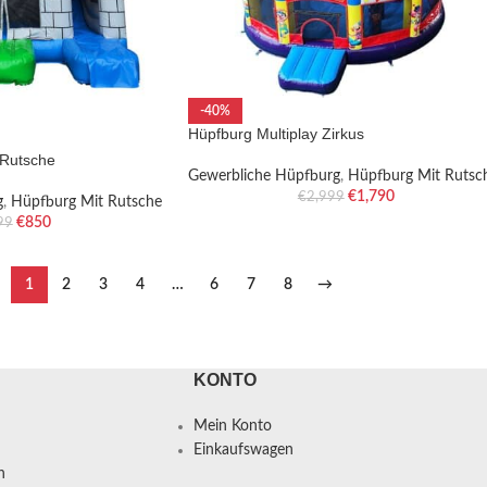
-40%
Hüpfburg Multiplay Zirkus
 Rutsche
Gewerbliche Hüpfburg
,
Hüpfburg Mit Rutsc
€
1,790
€
2,999
g
,
Hüpfburg Mit Rutsche
€
850
99
1
2
3
4
…
6
7
8
→
KONTO
Mein Konto
Einkaufswagen
n