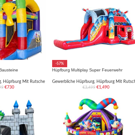
-57%
 Bausteine
Hüpfburg Multiplay Super Feuerwehr
g
,
Hüpfburg Mit Rutsche
Gewerbliche Hüpfburg
,
Hüpfburg Mit Rutsc
€
730
€
1,490
99
€
3,499