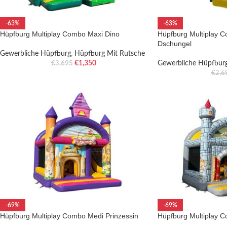
-63%
-63%
Hüpfburg Multiplay Combo Maxi Dino
Hüpfburg Multiplay 
Dschungel
Gewerbliche Hüpfburg
,
Hüpfburg Mit Rutsche
€
1,350
Gewerbliche Hüpfbur
€
3,695
€
2,6
-69%
-69%
Hüpfburg Multiplay Combo Medi Prinzessin
Hüpfburg Multiplay C