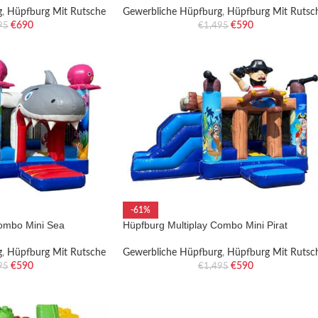
g
,
Hüpfburg Mit Rutsche
Gewerbliche Hüpfburg
,
Hüpfburg Mit Rutsc
€
690
€
590
95
€
1,495
-61%
Combo Mini Sea
Hüpfburg Multiplay Combo Mini Pirat
g
,
Hüpfburg Mit Rutsche
Gewerbliche Hüpfburg
,
Hüpfburg Mit Rutsc
€
590
€
590
95
€
1,495