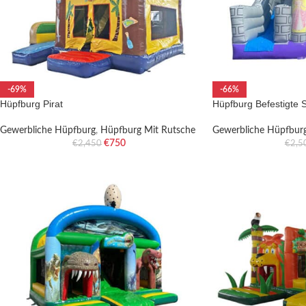
-69%
-66%
Hüpfburg Pirat
Hüpfburg Befestigte 
Gewerbliche Hüpfburg
,
Hüpfburg Mit Rutsche
Gewerbliche Hüpfbur
€
750
€
2,450
€
2,5