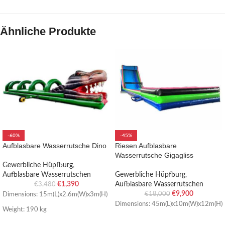
Ähnliche Produkte
-60%
-45%
Aufblasbare Wasserrutsche Dino
Riesen Aufblasbare
Wasserrutsche Gigagliss
Gewerbliche Hüpfburg
,
Aufblasbare Wasserrutschen
Gewerbliche Hüpfburg
,
€
1,390
Aufblasbare Wasserrutschen
€
3,480
€
9,900
€
18,000
Dimensions: 15m(L)x2.6m(W)x3m(H)
Dimensions: 45m(L)x10m(W)x12m(H)
Weight: 190 kg